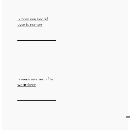
Ik zoek een bedrijf
over te nemen
Ik wens een bedrijf te
waarderen