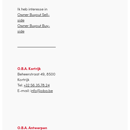
Ik heb interesse in
Owner Buyout Sell-
side
Owner Buyout Buy-
side
O.B.A. Kortrijk
Beheerstraat 49, 8500
Kortrijk
Tel:
+32 56.35.78.24
E-mail: i
nfo@oba.be
O.B.A. Antwerpen