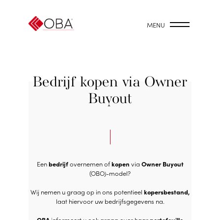
MENU
Bedrijf kopen via Owner
Buyout
Een
bedrijf
overnemen of
kopen
via
Owner Buyout
(OBO)-model?
Wij nemen u graag op in ons potentieel
kopersbestand,
laat hiervoor uw bedrijfsgegevens na.
OBA
informeert u ook graag over haar
portefeuille