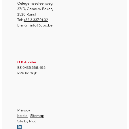
Oelegemsesteenweg
37/D, Gebouw Baken,
2520 Ranst
Tel:
+32 3.337.91.02
E-mail:
info@oba.be
O.B.A. cvba
BE 0435.588.495
RPR Kortrijk
Privacy
beleid
|
Sitemap
Site by Plug