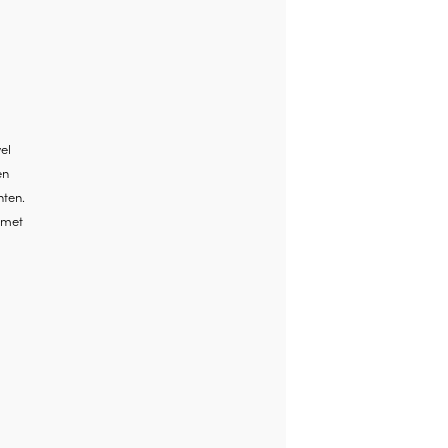
el
en
ten.
 met