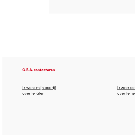
O.B.A. contacteren
Ik wens mijn bedrijf
Ik zoek ee
over te laten
over te n