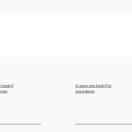
n bedrijf
Ik wens een bedrijf te
emen
waarderen