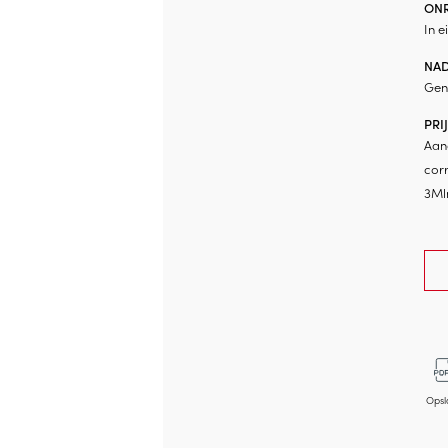
ON
In 
NAD
Gen
PRI
Aan
corr
3Ml
Opsl