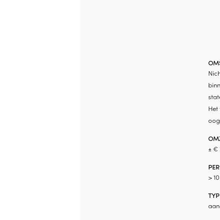
OMS
Nich
binn
sta
Het
oog
OMZ
± €
PER
> 1
TYP
aan