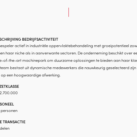
CHRIJVING BEDRIJFSACTIVITEIT
espeler actief in industriële oppervlaktebehandeling met groeipotentieel zow
en haar niche als in aanverwante sectoren. De onderneming beschikt over e
te-of-the-art machinepark om duurzame oplossingen te bieden aan haar klan
 team bestaat uit dynamische medewerkers die nauwkeurig geselecteerd zijn
 op een hoogwaardige afwerking.
ETKLASSE
 2.700.000
SONEEL
0 personen
E TRANSACTIE
delen