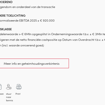
ROEREND
eigendom en onderdeel van de transactie
ERE TOELICHTING
ormaliseerde EBITDA 2025 ± € 920.000
JSKLASSE
delenwaarde > € 6Mln opgesplitst in Ondernemingswaarde t.b.v. ± € 3Mln t
igeren met de netto financiële cashpositie op Datum van Overdracht t.b.v. ± 
n (incl. waarde onroerend goed)
Meer info en geheimhoudingsverbintenis
aan
stuur
Print
naar
kennis